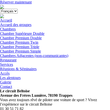
Menu
Réserver maintenant
Close
menu
Accueil
Accueil des groupes
Chambres
Chambre Supérieure Double
Chambre Premium Double
Chambre Premium Twin
Chambre Premium Triple
Chambre Premium Simple
Chambres Adjacentes (non-communicantes)
Restaurant
Services
Réunions & Séminaires
Accès
Les alentours
Galerie
Contact
Le circuit Beltoise
Avenue des Frères Lumière, 78190 Trappes
Vous avez toujours rêvé de piloter une voiture de sport ? Vivez
l’expérience sur le circuit Beltoise
01 30 51 71 82